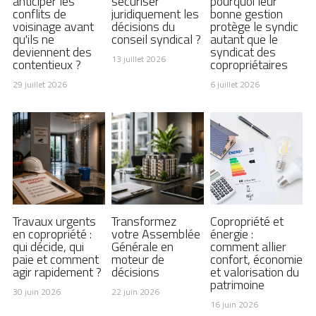
anticiper les
sécuriser
pourquoi leur
conflits de
juridiquement les
bonne gestion
voisinage avant
décisions du
protège le syndic
+33 1 77 32 65 86
qu'ils ne
conseil syndical ?
autant que le
deviennent des
syndicat des
contact@lexelians.com
13 juillet 2026
contentieux ?
copropriétaires
29 juillet 2026
6 juillet 2026
Contact
Travaux urgents
Transformez
Copropriété et
en copropriété :
votre Assemblée
énergie :
qui décide, qui
Générale en
comment allier
paie et comment
moteur de
confort, économie
agir rapidement ?
décisions
et valorisation du
patrimoine
30 juin 2026
22 juin 2026
16 juin 2026