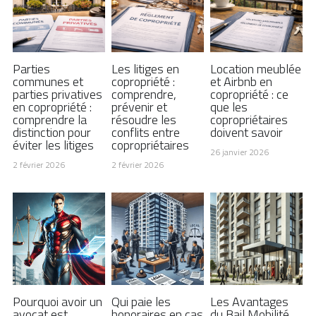
Parties
Les litiges en
Location meublée
communes et
copropriété :
et Airbnb en
parties privatives
comprendre,
copropriété : ce
en copropriété :
prévenir et
que les
comprendre la
résoudre les
copropriétaires
distinction pour
conflits entre
doivent savoir
éviter les litiges
copropriétaires
26 janvier 2026
2 février 2026
2 février 2026
Pourquoi avoir un
Qui paie les
Les Avantages
avocat est
honoraires en cas
du Bail Mobilité