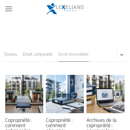
Accueil
Expertises
Notre équipe
Opérations de marchés
Toutes
Droit corporate
Droit immobilier
Droit boursier et corporate
Références
Fusion-acquisition
Actualités
Private equity
Nous rejoindre
Droit social
Ressources
Droit de la copropriété
Contact
Copropriété :
Copropriété :
Archives de la
comment
comment
copropriété :
Rechercher