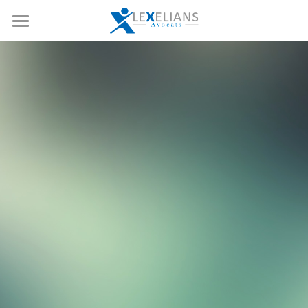
Accueil
Expertises
Notre équipe
Opérations de marchés
Droit boursier et corporate
Références
Fusion-acquisition
Actualités
Private equity
Nous rejoindre
Droit social
Ressources
Droit de la copropriété
Contact
Rechercher