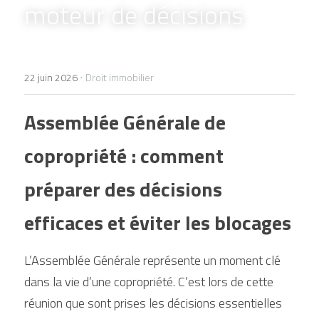
moteur de décisions
+33 1 77 32 65 86
contact@lexelians.com
·
22 juin 2026
Droit immobilier
Assemblée Générale de 
Contact
copropriété : comment 
préparer des décisions 
efficaces et éviter les blocages
L’Assemblée Générale représente un moment clé 
dans la vie d’une copropriété. C’est lors de cette 
réunion que sont prises les décisions essentielles 