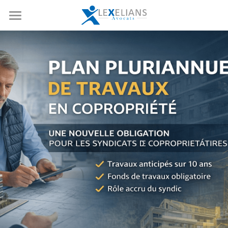
Accueil
Expertises
Notre équipe
Opérations de marchés
Droit boursier et corporate
Références
Fusion-acquisition
Actualités
Private equity
Nous rejoindre
Droit social
Ressources
Droit de la copropriété
Contact
Rechercher