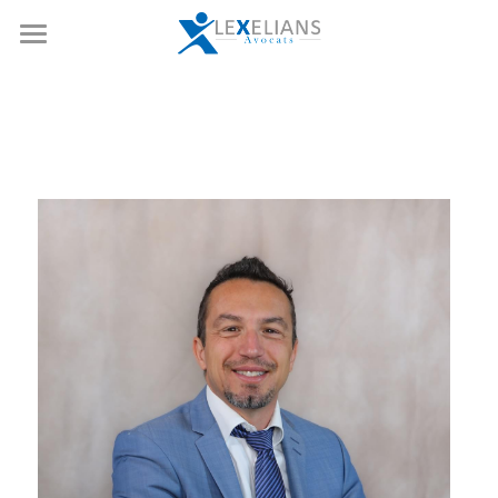
Accueil
Expertises
Notre équipe
Opérations de marchés
Droit boursier et corporate
Références
Fusion-acquisition
Actualités
Private equity
Nous rejoindre
Droit social
Ressources
Droit de la copropriété
Contact
Rechercher