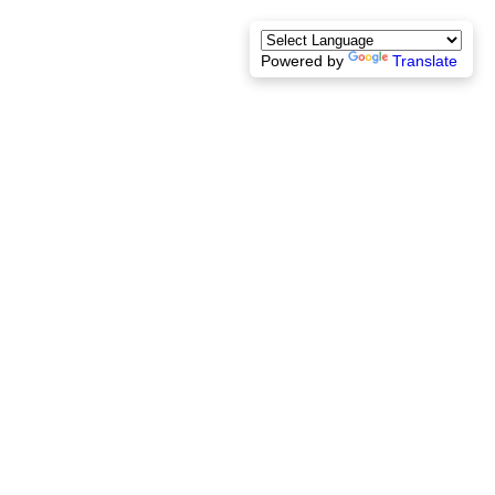
Powered by
Translate
Contact
Nous rejoindre 
Mentions légales
+33 1 77 32 65 86
contact@lexelians.com
© 2026