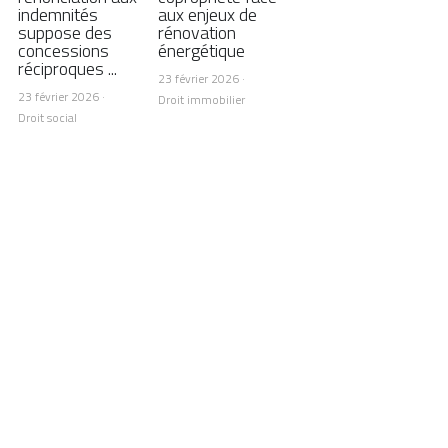
indemnités
aux enjeux de
suppose des
rénovation
concessions
énergétique
réciproques ...
23 février 2026
·
23 février 2026
·
Droit immobilier
Droit social