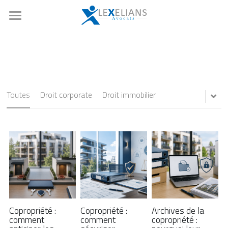
Accueil
Expertises
Notre équipe
Opérations de marchés
Toutes
Droit corporate
Droit immobilier
Droit boursier et corporate
Références
Fusion-acquisition
Actualités
Private equity
Nous rejoindre
Droit social
Ressources
Droit de la copropriété
Contact
Copropriété :
Copropriété :
Archives de la
comment
comment
copropriété :
Rechercher