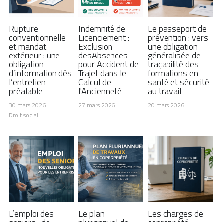
Rupture
Indemnité de
Le passeport de
conventionnelle
Licenciement :
prévention : vers
et mandat
Exclusion
une obligation
extérieur : une
desAbsences
généralisée de
obligation
pour Accident de
traçabilité des
d’information dès
Trajet dans le
formations en
l’entretien
Calcul de
santé et sécurité
préalable
l'Ancienneté
au travail
30 mars 2026
·
27 mars 2026
20 mars 2026
Droit social
L’emploi des
Le plan
Les charges de