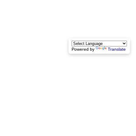
Powered by
Translate
Contact
Nous rejoindre 
Mentions légales
+33 1 77 32 65 86
contact@lexelians.com