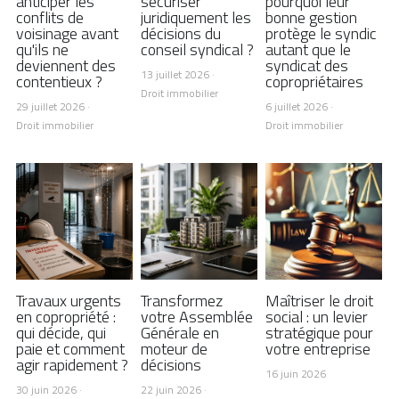
anticiper les
sécuriser
pourquoi leur
conflits de
juridiquement les
bonne gestion
voisinage avant
décisions du
protège le syndic
+33 1 77 32 65 86
qu'ils ne
conseil syndical ?
autant que le
deviennent des
syndicat des
contact@lexelians.com
13 juillet 2026
·
contentieux ?
copropriétaires
Droit immobilier
29 juillet 2026
·
6 juillet 2026
·
Droit immobilier
Droit immobilier
Contact
Travaux urgents
Transformez
Maîtriser le droit
en copropriété :
votre Assemblée
social : un levier
qui décide, qui
Générale en
stratégique pour
paie et comment
moteur de
votre entreprise
agir rapidement ?
décisions
16 juin 2026
30 juin 2026
·
22 juin 2026
·