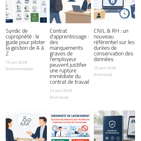
Syndic de
Contrat
CNIL & RH : un
copropriété : le
d'apprentissage :
nouveau
guide pour piloter
des
référentiel sur les
la gestion de A à
manquements
durées de
Z
graves de
conservation des
l'employeur
données
15 juin 2026
·
peuvent justifier
15 avril 2026
·
Droit immobilier
une rupture
Droit social
immédiate du
contrat de travail
23 avril 2026
·
Droit social