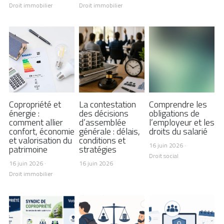
Droit immobilier
Droit immobilier
Copropriété et
La contestation
Comprendre les
énergie :
des décisions
obligations de
comment allier
d’assemblée
l’employeur et les
confort, économie
générale : délais,
droits du salarié
et valorisation du
conditions et
16 juin 2026
·
patrimoine
stratégies
Droit social
16 juin 2026
·
16 juin 2026
Droit immobilier