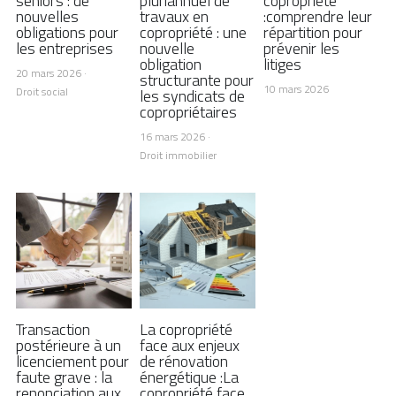
seniors : de
pluriannuel de
copropriété
nouvelles
travaux en
:comprendre leur
obligations pour
copropriété : une
répartition pour
les entreprises
nouvelle
prévenir les
obligation
litiges
20 mars 2026
·
structurante pour
10 mars 2026
Droit social
les syndicats de
copropriétaires
16 mars 2026
·
Droit immobilier
Transaction
La copropriété
postérieure à un
face aux enjeux
licenciement pour
de rénovation
faute grave : la
énergétique :La
renonciation aux
copropriété face