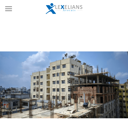
Accueil
Expertises
Notre équipe
Opérations de marchés
Droit boursier et corporate
Références
Fusion-acquisition
Actualités
Private equity
Nous rejoindre
Droit social
Ressources
Droit de la copropriété
Contact
Rechercher