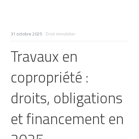
+33 1 77 32 65 86
contact@lexelians.com
·
31 octobre 2025
Droit immobilier
Travaux en 
Contact
copropriété : 
droits, obligations 
et financement en 