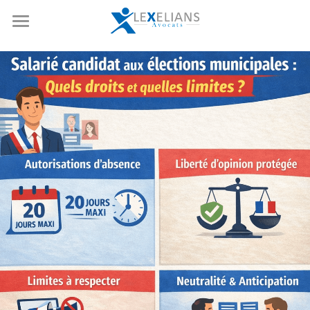
Accueil
Expertises
Notre équipe
Opérations de marchés
Droit boursier et corporate
Références
Fusion-acquisition
Actualités
Private equity
Nous rejoindre
Droit social
Ressources
Droit de la copropriété
Contact
Rechercher