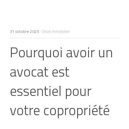
+33 1 77 32 65 86
contact@lexelians.com
·
31 octobre 2025
Droit immobilier
Pourquoi avoir un 
Contact
avocat est 
essentiel pour 
votre copropriété