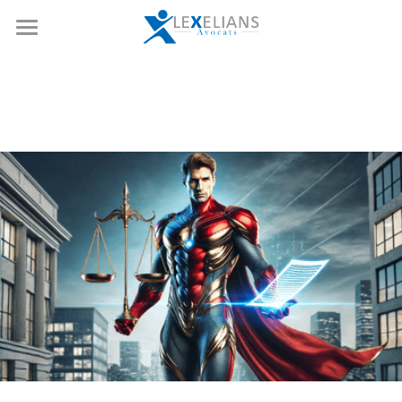
Accueil
Expertises
Notre équipe
Opérations de marchés
Droit boursier et corporate
Références
Fusion-acquisition
Actualités
Private equity
Nous rejoindre
Droit social
Ressources
Droit de la copropriété
Contact
Rechercher